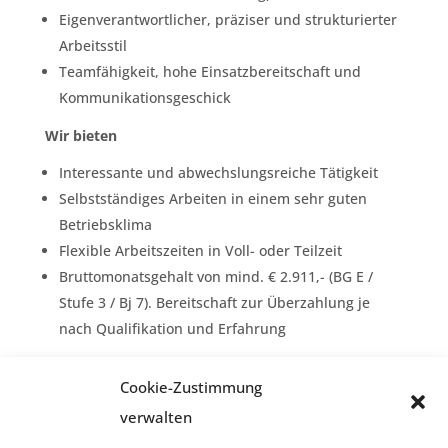
Eigenverantwortlicher, präziser und strukturierter
Arbeitsstil
Teamfähigkeit, hohe Einsatzbereitschaft und
Kommunikationsgeschick
Wir bieten
Interessante und abwechslungsreiche Tätigkeit
Selbstständiges Arbeiten in einem sehr guten
Betriebsklima
Flexible Arbeitszeiten in Voll- oder Teilzeit
Bruttomonatsgehalt von mind. € 2.911,- (BG E /
Stufe 3 / Bj 7). Bereitschaft zur Überzahlung je
nach Qualifikation und Erfahrung
Cookie-Zustimmung
Interessiert? Dann freuen wir uns auf Ihre
verwalten
aussagekräftigen Bewerbungsunterlagen
(Lebenslauf mit Foto, Motivationsschreiben). Wir