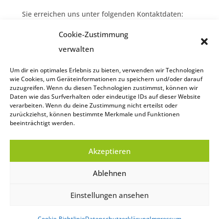
Sie erreichen uns unter folgenden Kontaktdaten:
Eiermacher G.m.b.H.
Cookie-Zustimmung
Krift 51
verwalten
4550 Kremsmünster
Telefon
07583/215 50–0
Um dir ein optimales Erlebnis zu bieten, verwenden wir Technologien
Fax
07583/215 50–299
wie Cookies, um Geräteinformationen zu speichern und/oder darauf
office@eiermacher.at
zuzugreifen. Wenn du diesen Technologien zustimmst, können wir
www.eiermacher.at
Daten wie das Surfverhalten oder eindeutige IDs auf dieser Website
verarbeiten. Wenn du deine Zustimmung nicht erteilst oder
zurückziehst, können bestimmte Merkmale und Funktionen
beeinträchtigt werden.
Impressum
Akzeptieren
Datenschutzerklärung
Cookie-Richtlinie (EU)
Ablehnen
Einstellungen ansehen
facebook
Instagram
Cookie-Richtlinie
Datenschutzerklärung
Impressum