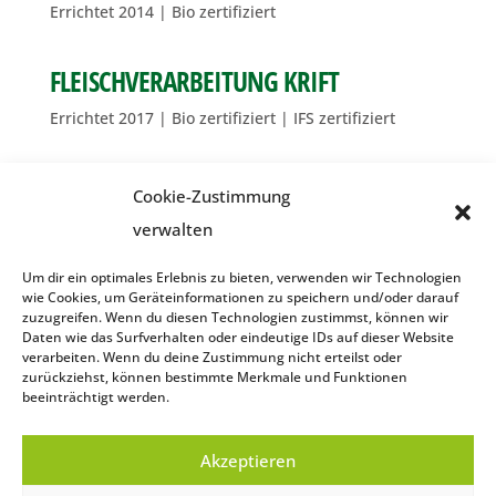
Errichtet 2014 | Bio zertifiziert
FLEISCHVERARBEITUNG KRIFT
Errichtet 2017 | Bio zertifiziert | IFS zertifiziert
BRÜTEREI KRIFT
Cookie-Zustimmung
Erweiterung 2020 | Bio zertifiziert
verwalten
Um dir ein optimales Erlebnis zu bieten, verwenden wir Technologien
SCHLACHTHOF NUSSBACH
wie Cookies, um Geräteinformationen zu speichern und/oder darauf
zuzugreifen. Wenn du diesen Technologien zustimmst, können wir
Errichtet 2020 | Bio zertifiziert
Daten wie das Surfverhalten oder eindeutige IDs auf dieser Website
verarbeiten. Wenn du deine Zustimmung nicht erteilst oder
zurückziehst, können bestimmte Merkmale und Funktionen
beeinträchtigt werden.
Impressum
Akzeptieren
Datenschutzerklärung
Cookie-Richtlinie (EU)