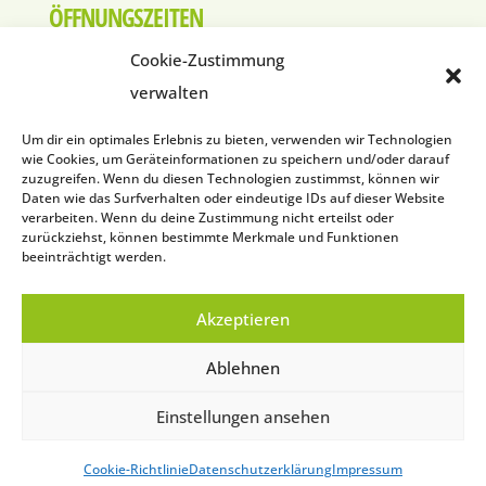
ÖFFNUNGSZEITEN
Montag – Donnerstag
Cookie-Zustimmung
7.30 Uhr – 12.00 Uhr
13.00 Uhr – 17.00 Uhr
verwalten
Freitag
Um dir ein optimales Erlebnis zu bieten, verwenden wir Technologien
wie Cookies, um Geräteinformationen zu speichern und/oder darauf
7.30 Uhr – 12.00 Uhr
zuzugreifen. Wenn du diesen Technologien zustimmst, können wir
Daten wie das Surfverhalten oder eindeutige IDs auf dieser Website
verarbeiten. Wenn du deine Zustimmung nicht erteilst oder
zurückziehst, können bestimmte Merkmale und Funktionen
beeinträchtigt werden.
Impressum
Akzeptieren
Datenschutzerklärung
Cookie-Richtlinie (EU)
Ablehnen
Einstellungen ansehen
facebook
Instagram
Cookie-Richtlinie
Datenschutzerklärung
Impressum