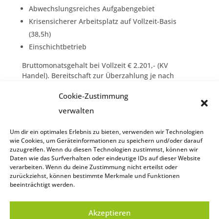
Abwechslungsreiches Aufgabengebiet
Krisensicherer Arbeitsplatz auf Vollzeit-Basis
(38,5h)
Einschichtbetrieb
Bruttomonatsgehalt bei Vollzeit € 2.201,- (KV
Handel). Bereitschaft zur Überzahlung je nach
Qualifikation und Erfahrung.
Cookie-Zustimmung
Wir freuen uns auf Ihre Bewerbungsunterlagen
verwalten
(Lebenslauf mit Foto,
Anschreiben/Motivationsschreiben). Wir ersuchen
Um dir ein optimales Erlebnis zu bieten, verwenden wir Technologien
um elektronische Bewerbung an
wie Cookies, um Geräteinformationen zu speichern und/oder darauf
bewerbung@eiermacher.at
z.Hd. Frau Birgit
zuzugreifen. Wenn du diesen Technologien zustimmst, können wir
Doppler.
Daten wie das Surfverhalten oder eindeutige IDs auf dieser Website
verarbeiten. Wenn du deine Zustimmung nicht erteilst oder
zurückziehst, können bestimmte Merkmale und Funktionen
beeinträchtigt werden.
Impressum
Akzeptieren
Datenschutzerklärung