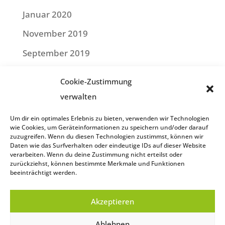
Januar 2020
November 2019
September 2019
Juli 2019
Cookie-Zustimmung
Mai 2019
verwalten
April 2019
Um dir ein optimales Erlebnis zu bieten, verwenden wir Technologien
wie Cookies, um Geräteinformationen zu speichern und/oder darauf
Februar 2019
zuzugreifen. Wenn du diesen Technologien zustimmst, können wir
Daten wie das Surfverhalten oder eindeutige IDs auf dieser Website
Januar 2019
verarbeiten. Wenn du deine Zustimmung nicht erteilst oder
zurückziehst, können bestimmte Merkmale und Funktionen
beeinträchtigt werden.
Impressum
Akzeptieren
Datenschutzerklärung
Cookie-Richtlinie (EU)
Ablehnen